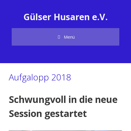
Zum
Inhalt
Gülser Husaren e.V.
springen
Menü
Aufgalopp 2018
Schwungvoll in die neue
Session gestartet